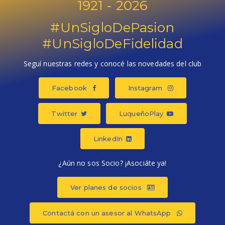
1921 - 2026
#UnSigloDePasion
#UnSigloDeFidelidad
Seguí nuestras redes y conocé las novedades del club
Facebook
Instagram
Twitter
LuqueñoPlay
LinkedIn
¿Aún no sos Socio? ¡Asociáte ya!
Ver planes de socios
Contactá con un asesor al WhatsApp